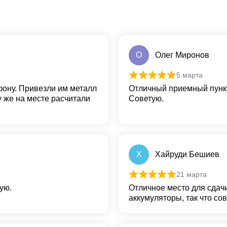
О
Олег Миронов
5 марта
Оценка
5
из 5
фону. Привезли им металл
Отличный приемный пунк
у же на месте расчитали
Советую.
Х
Хайруди Бешиев
21 марта
Оценка
5
из 5
ую.
Отличное место для сдачи
аккумуляторы, так что со