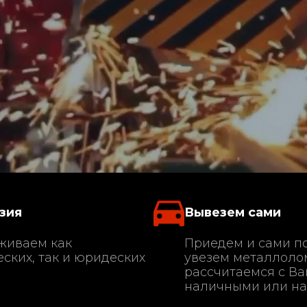
зия
Вывезем сами
живаем как
Приедем и сами п
ских, так и юридеских
увезем металлолом
рассчитаемся с В
наличными или на