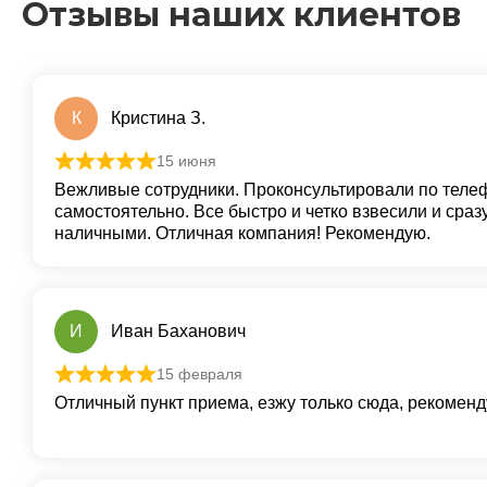
Отзывы наших клиентов
К
Кристина З.
15 июня
Оценка
5
из 5
Вежливые сотрудники. Проконсультировали по теле
самостоятельно. Все быстро и четко взвесили и сраз
наличными. Отличная компания! Рекомендую.
И
Иван Баханович
15 февраля
Оценка
5
из 5
Отличный пункт приема, езжу только сюда, рекоменд