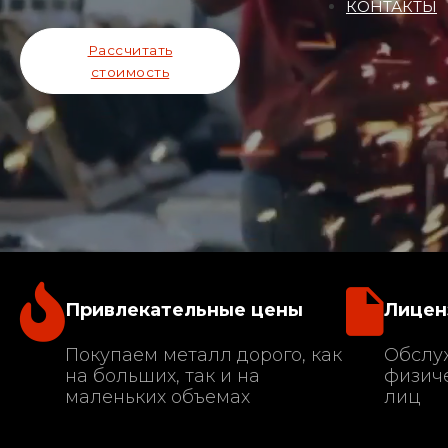
КОНТАКТЫ
Рассчитать
стоимость
Привлекательные цены
Лицен
Покупаем металл дорого, как
Обслу
на больших, так и на
физиче
маленьких объемах
лиц