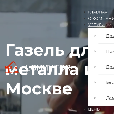
ГЛАВНАЯ
О КОМПАН
УСЛУГИ
При
Газель для 
При
металла и м
При
Москве
Бес
Дем
ЦЕНЫ