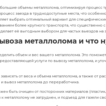
 большие объемы металлолома, оптимизируя процесс 
роцесс заезда в труднодоступные места, что особенно
яет выбрать оптимальный вариант для специфических
ванием более крупного транспорта, что существенно с
 делает её выгодным выбором для частых выездов на з
вывоза металлолома и что 
еделить объем и вес вашего металлолома. Это поможе
редоставляющей услуги по вывозу металлолома, и уточн
зависеть от веса и объема металлолома, а также от ра
 и вывоз металлолома до переработчика.
ен быть очищен от посторонних материалов (пластик, 
п к металлолому не затруднен, и подъезд для газели св