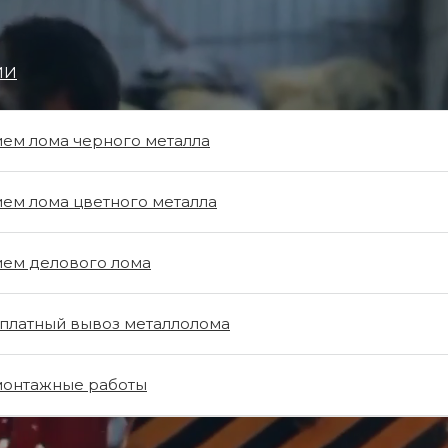
ИИ
ем лома черного металла
вывоза
ем лома цветного металла
усора в
ем делового лома
платный вывоз металлолома
онтажные работы