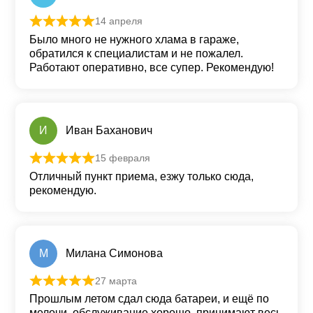
14 апреля
Оценка
5
из 5
Было много не нужного хлама в гараже,
обратился к специалистам и не пожалел.
Работают оперативно, все супер. Рекомендую!
И
Иван Баханович
15 февраля
Оценка
5
из 5
Отличный пункт приема, езжу только сюда,
рекомендую.
М
Милана Симонова
27 марта
Оценка
5
из 5
Прошлым летом сдал сюда батареи, и ещё по
мелочи, обслуживание хорошо, принимают весь