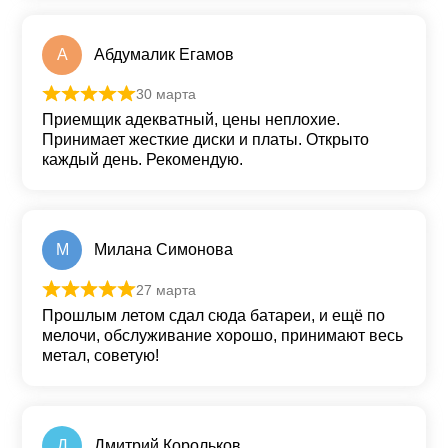
А
Абдумалик Егамов
30 марта
Оценка
5
из 5
Приемщик адекватный, цены неплохие.
Принимает жесткие диски и платы. Открыто
каждый день. Рекомендую.
М
Милана Симонова
27 марта
Оценка
5
из 5
Прошлым летом сдал сюда батареи, и ещё по
мелочи, обслуживание хорошо, принимают весь
метал, советую!
Д
Дмитрий Корольков